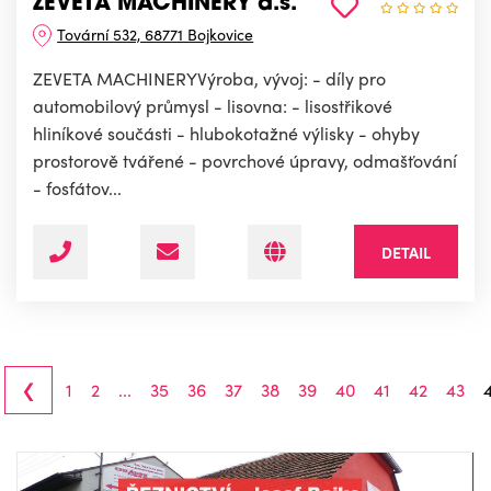
ZEVETA MACHINERY a.s.
Tovární 532, 68771 Bojkovice
ZEVETA MACHINERYVýroba, vývoj: - díly pro
automobilový průmysl - lisovna: - lisostřikové
hliníkové součásti - hlubokotažné výlisky - ohyby
prostorově tvářené - povrchové úpravy, odmašťování
- fosfátov...
DETAIL
‹
1
2
...
35
36
37
38
39
40
41
42
43