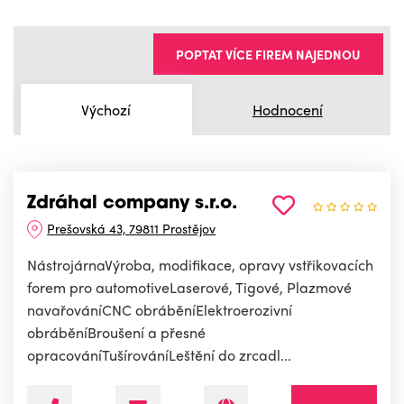
POPTAT VÍCE FIREM NAJEDNOU
Výchozí
Hodnocení
Zdráhal company s.r.o.
Prešovská 43, 79811 Prostějov
NástrojárnaVýroba, modifikace, opravy vstřikovacích
forem pro automotiveLaserové, Tigové, Plazmové
navařováníCNC obráběníElektroerozivní
obráběníBroušení a přesné
opracováníTušírováníLeštění do zrcadl...