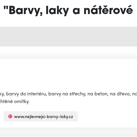
v "Barvy, laky a nátěrové
.
, barvy do interiéru, barvy na střechy, na beton, na dřevo, na
chtěné omítky.
www.nejlevnejsi-barvy-laky.cz