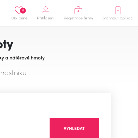
0
Oblíbené
Přihlášení
Registrace firmy
Stáhnout aplikaci
oty
aky a nátěrové hmoty
nostníků
VYHLEDAT