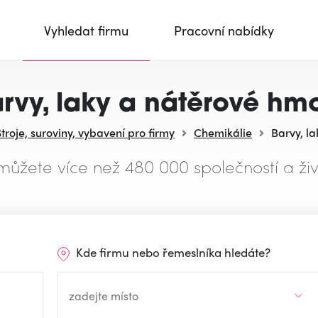
Vyhledat firmu
Pracovní nabídky
rvy, laky a nátěrové hm
Stroje, suroviny, vybavení pro firmy
Chemikálie
Barvy, l
můžete více než 480 000 společností a živ
Kde firmu nebo řemeslníka hledáte?