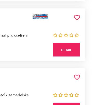
émat pro ošetření
DETAIL
ství k zemědělské