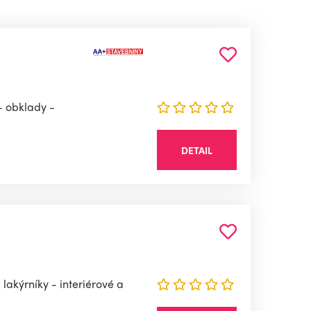
- obklady -
DETAIL
akýrníky - interiérové a