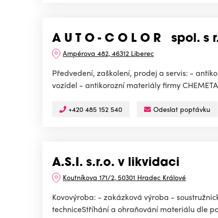
A U T O - C O L O R spol. s r
Ampérova 482, 46312 Liberec
Předvedení, zaškolení, prodej a servis: - anti
vozidel - antikorozní materiály firmy CHEMETALL
+420 485 152 540
Odeslat poptávku
A.S.I. s.r.o. v likvidaci
Koutníkova 171/2, 50301 Hradec Králové
Kovovýroba: - zakázková výroba - soustružnic
techniceStříhání a ohraňování materiálu dle p