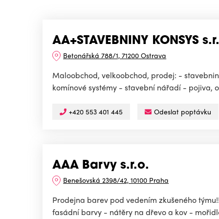
AA+STAVEBNINY KONSYS s.r.
Betonářská 788/1, 71200 Ostrava
Maloobchod, velkoobchod, prodej: - stavebniny
komínové systémy - stavební nářadí - pojiva, omí
+420 553 401 445
Odeslat poptávku
AAA Barvy s.r.o.
Benešovská 2398/42, 10100 Praha
Prodejna barev pod vedením zkušeného týmu!!! 
fasádní barvy - nátěry na dřevo a kov - mořidla