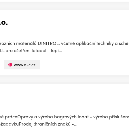
.o.
korozních materiálů DINITROL, včetně aplikační techniky a sch
 pro ošetření letadel - lepi...
www.a-c.cz
ké práceOpravy a výroba bagrových lopat - výroba příslušen
ožadavkuProdej :hraničních znaků -...