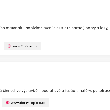
ího materiálu. Nabízíme ruční elektrické nářadí, barvy a laky,
www.2manet.cz
ová činnost ve výstavbě - podlahové a fasádní nátěry, penetra
www.sterky-lepidla.cz