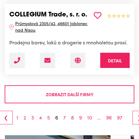
COLLEGIUM Trade, s. r. o.
Průmyslová 2305/42, 46601 Jablonec
nad Nisou
Prodejna barev, laků a drogerie s mnohaletou praxí.
DETAIL
ZOBRAZIT DALŠÍ FIRMY
‹
1
2
3
4
5
6
7
8
9
10
...
96
97