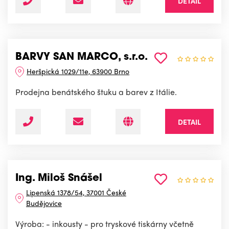
DETAIL
BARVY SAN MARCO, s.r.o.
Heršpická 1029/11e, 63900 Brno
Prodejna benátského štuku a barev z Itálie.
DETAIL
Ing. Miloš Snášel
Lipenská 1378/54, 37001 České
Budějovice
Výroba: - inkousty - pro tryskové tiskárny včetně