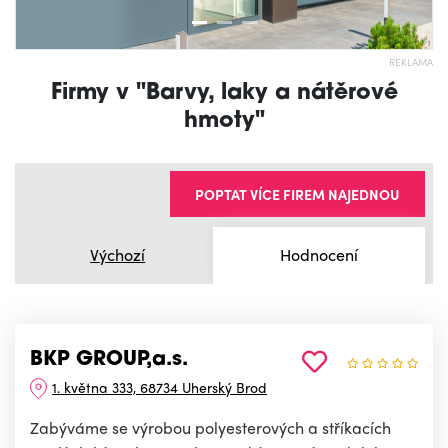
REKLAMA
Firmy v "Barvy, laky a nátěrové
hmoty"
POPTAT VÍCE FIREM NAJEDNOU
Výchozí
Hodnocení
BKP GROUP,a.s.
1. května 333, 68734 Uherský Brod
Zabýváme se výrobou polyesterových a stříkacích