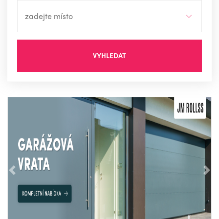
VYHLEDAT
Předchozí
Nás