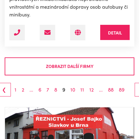
vnitrostátní a mezinárodní dopravy osob autobusy či
minibusy.
DETAIL
ZOBRAZIT DALŠÍ FIRMY
‹
1
2
...
6
7
8
9
10
11
12
...
88
89