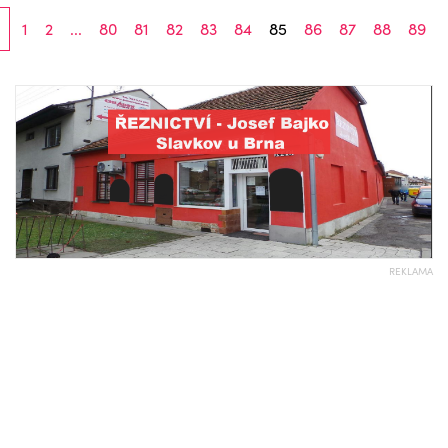
1
2
...
80
81
82
83
84
85
86
87
88
89
REKLAMA