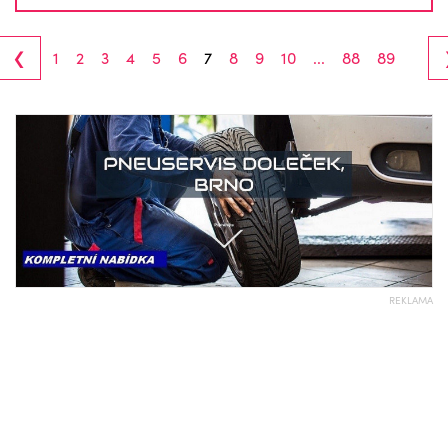
‹
1
2
3
4
5
6
7
8
9
10
...
88
89
REKLAMA