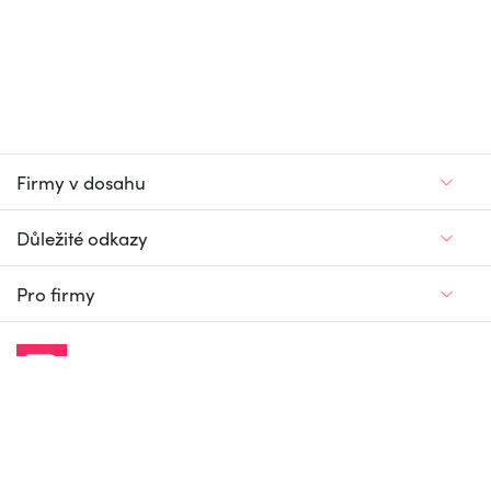
Firmy v dosahu
Důležité odkazy
Pro firmy
Jedinečný firemní
a pracovní portál
© Firmy v dosahu.cz