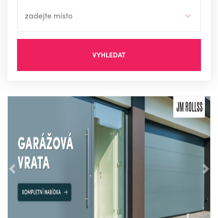
VYHLEDAT
Předchozí
Nás