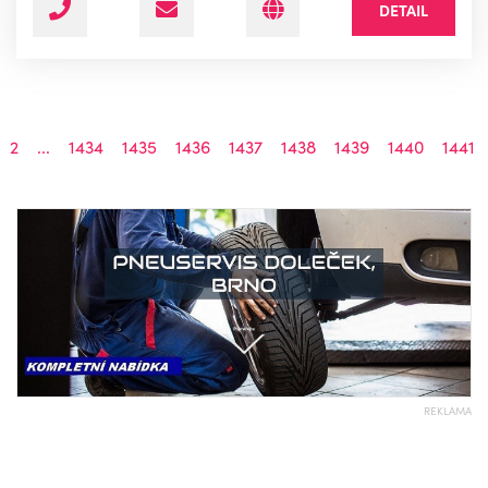
DETAIL
2
...
1434
1435
1436
1437
1438
1439
1440
1441
REKLAMA