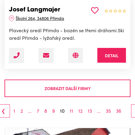
Josef Langmajer
Školní 264, 34806 Přimda
Plavecký areál Přimda - bazén se třemi dráhami.Ski
areál Přimda - lyžařský areál.
DETAIL
ZOBRAZIT DALŠÍ FIRMY
‹
1
2
...
7
8
9
10
11
12
13
...
35
36