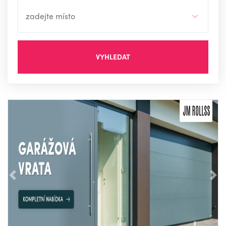
VYHLEDAT
Předchozí
Nás