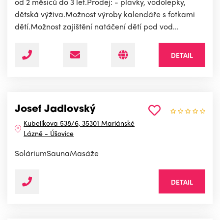
od 2 měsíců do 3 let.Prodej: - plavky, vodolepky,
dětská výživa.Možnost výroby kalendáře s fotkami
dětí.Možnost zajištění natáčení dětí pod vod...
DETAIL
Josef Jadlovský
Kubelíkova 538/6, 35301 Mariánské
Lázně - Úšovice
SoláriumSaunaMasáže
DETAIL