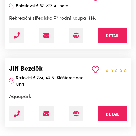
Boleslavská 37, 27714 Lhota
Rekreační středisko.Přírodní koupaliště.
DETAIL
Jiří Bezděk
Rašovická 724, 43151 Klášterec nad
Ohří
Aquapark.
DETAIL