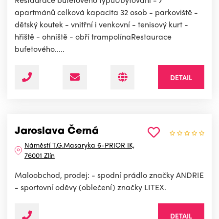
apartmánů celková kapacita 32 osob - parkoviště -
dětský koutek - vnitřní i venkovní - tenisový kurt -
hřiště - ohniště - obří trampolínaRestaurace
bufetového.....
DETAIL
Jaroslava Černá
Náměstí T.G.Masaryka 6-PRIOR IK,
76001 Zlín
Maloobchod, prodej: - spodní prádlo značky ANDRIE
- sportovní oděvy (oblečení) značky LITEX.
DETAIL