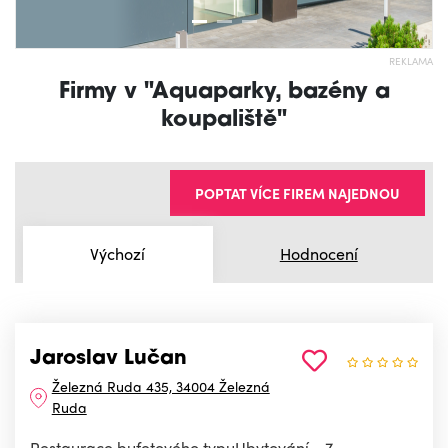
REKLAMA
Firmy v "Aquaparky, bazény a
koupaliště"
POPTAT VÍCE FIREM NAJEDNOU
Výchozí
Hodnocení
Jaroslav Lučan
Železná Ruda 435, 34004 Železná
Ruda
Restaurace bufetového typuUbytování - 7