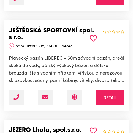
JEŠTĚDSKÁ SPORTOVNÍ spol.
s r.o.
nám. Tržní 1338, 46001 Liberec
Plavecký bazén LIBEREC - 50m závodní bazén, areál
skoků do vody, dětský výukový bazén a dětské
brouzdaliště s vodním hříbkem, vířivkou a nerezovou
skluzavkou, sauny, parní kabiny, vířivky, divoká řeka...
DETAIL
JEZERO Lhota, spol.s.r.o.