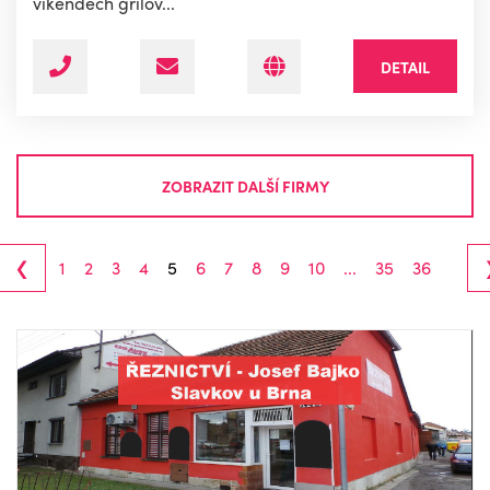
víkendech grilov...
DETAIL
ZOBRAZIT DALŠÍ FIRMY
‹
1
2
3
4
5
6
7
8
9
10
...
35
36