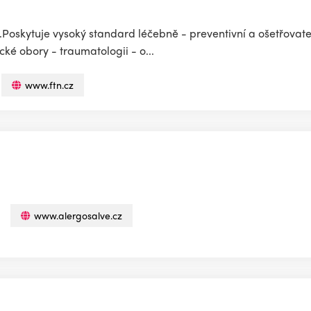
.Poskytuje vysoký standard léčebně - preventivní a ošetřovat
ké obory - traumatologii - o...
www.ftn.cz
www.alergosalve.cz