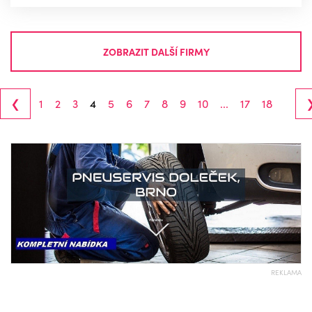
ZOBRAZIT DALŠÍ FIRMY
‹
1
2
3
4
5
6
7
8
9
10
...
17
18
REKLAMA