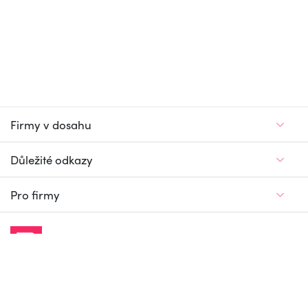
Firmy v dosahu
Důležité odkazy
Pro firmy
Jedinečný firemní
a pracovní portál
© Firmy v dosahu.cz