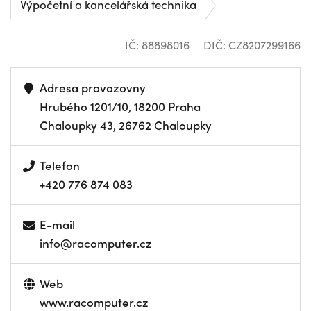
Výpočetní a kancelářská technika
IČ: 88898016
DIČ: CZ8207299166
Adresa provozovny
Hrubého 1201/10, 18200 Praha
Chaloupky 43, 26762 Chaloupky
Telefon
+420 776 874 083
E-mail
info@racomputer.cz
Web
www.racomputer.cz