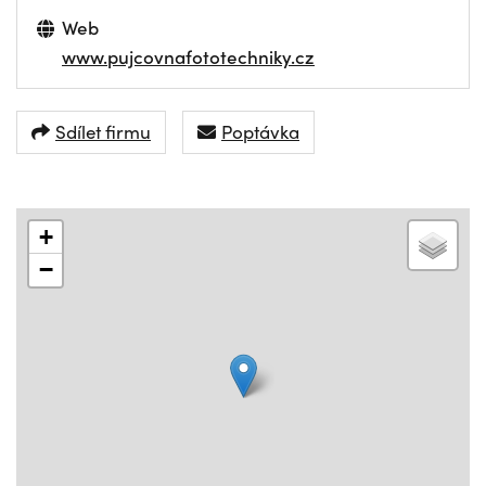
Web
www.pujcovnafototechniky.cz
Sdílet firmu
Poptávka
+
−