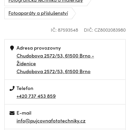
Fotoaparáty a příslušenství
IČ: 87593548
DIČ: CZ8002083980
Adresa provozovny
Chudobova 2572/53, 61500 Brno -
Židenice
Chudobova 2572/53, 61500 Brno
Telefon
+420 737 453 859
E-mail
info@pujcovnafototechniky.cz