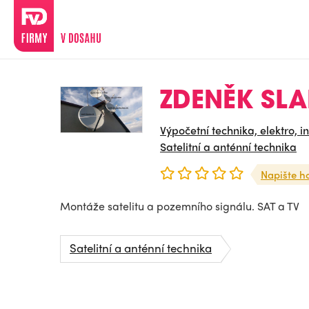
ZDENĚK SLA
Výpočetní technika, elektro, i
Satelitní a anténní technika
Napište h
Montáže satelitu a pozemního signálu. SAT a TV
Satelitní a anténní technika