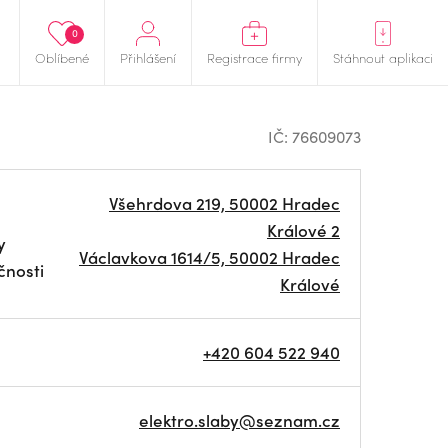
0
Oblíbené
Přihlášení
Registrace firmy
Stáhnout aplikaci
IČ: 76609073
Všehrdova 219, 50002 Hradec
Králové 2
y
Václavkova 1614/5, 50002 Hradec
čnosti
Králové
+420 604 522 940
elektro.slaby@seznam.cz