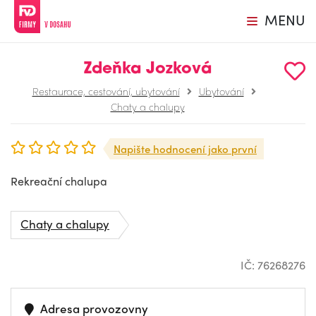
MENU
Zdeňka Jozková
Restaurace, cestování, ubytování
Ubytování
Chaty a chalupy
Napište hodnocení jako první
Rekreační chalupa
Chaty a chalupy
IČ: 76268276
Adresa provozovny