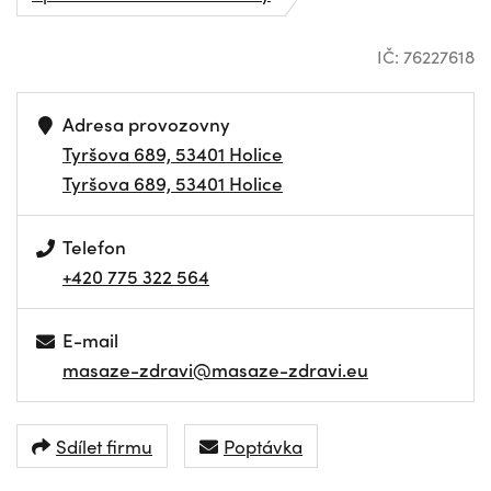
IČ: 76227618
Adresa provozovny
Tyršova 689, 53401 Holice
Tyršova 689, 53401 Holice
Telefon
+420 775 322 564
E-mail
masaze-zdravi@masaze-zdravi.eu
Sdílet firmu
Poptávka