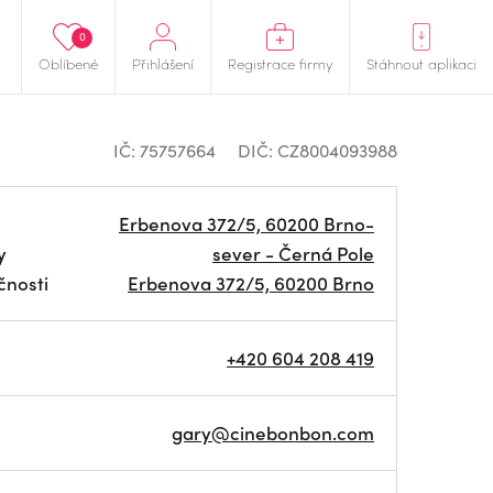
0
Oblíbené
Přihlášení
Registrace firmy
Stáhnout aplikaci
IČ: 75757664
DIČ: CZ8004093988
Erbenova 372/5, 60200 Brno-
y
sever - Černá Pole
čnosti
Erbenova 372/5, 60200 Brno
+420 604 208 419
gary@cinebonbon.com