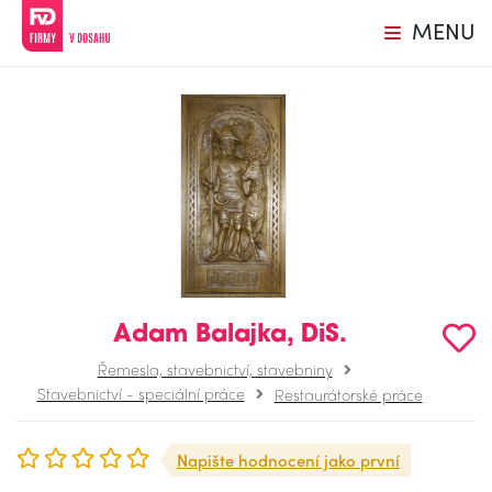
MENU
Adam Balajka, DiS.
Řemesla, stavebnictví, stavebniny
Stavebnictví - speciální práce
Restaurátorské práce
Napište hodnocení jako první