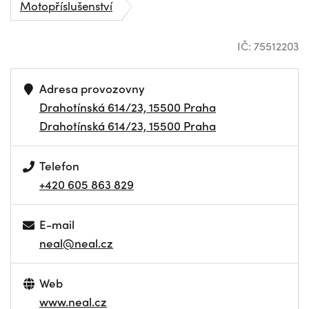
Motopříslušenství
IČ: 75512203
Adresa provozovny
Drahotínská 614/23, 15500 Praha
Drahotínská 614/23, 15500 Praha
Telefon
+420 605 863 829
E-mail
neal@neal.cz
Web
www.neal.cz