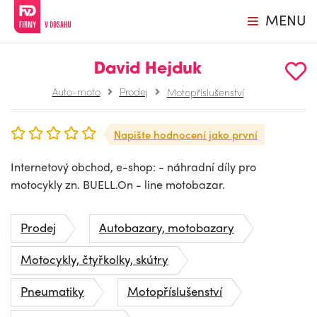
MENU
David Hejduk
Auto-moto
Prodej
Motopříslušenství
Napište hodnocení jako první
Internetový obchod, e-shop: - náhradní díly pro
motocykly zn. BUELL.On - line motobazar.
Prodej
Autobazary, motobazary
Motocykly, čtyřkolky, skútry
Pneumatiky
Motopříslušenství