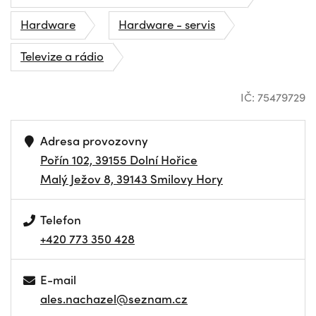
Hardware
Hardware - servis
Televize a rádio
IČ: 75479729
Adresa provozovny
Pořín 102, 39155 Dolní Hořice
Malý Ježov 8, 39143 Smilovy Hory
Telefon
+420 773 350 428
E-mail
ales.nachazel@seznam.cz