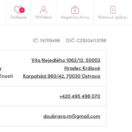
0
Oblíbené
Přihlášení
Registrace firmy
Stáhnout aplikaci
IČ: 74709496
DIČ: CZ8204113786
Víta Nejedlého 1062/12, 50003
y
Hradec Králové
čnosti
Karpatská 960/42, 70030 Ostrava
+420 495 496 070
doubrava.m@gmail.com