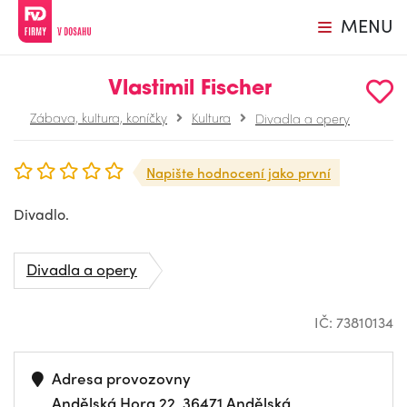
MENU
Vlastimil Fischer
Zábava, kultura, koníčky
Kultura
Divadla a opery
Napište hodnocení jako první
Divadlo.
Divadla a opery
IČ: 73810134
Adresa provozovny
Andělská Hora 22, 36471 Andělská