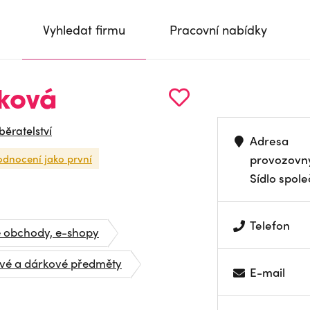
Vyhledat firmu
Pracovní nabídky
íková
běratelství
Adresa
odnocení jako první
provozovn
Sídlo spole
Telefon
é obchody, e-shopy
é a dárkové předměty
E-mail