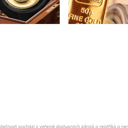
lečnosti pochází z veřejně dostupných zdrojů a rejstříků a ne