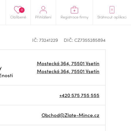
0
Oblíbené
Přihlášení
Registrace firmy
Stáhnout aplikaci
IČ: 73241229
DIČ: CZ7355285894
Mostecká 364, 75501 Vsetín
y
Mostecká 364, 75501 Vsetín
čnosti
+420 575 755 555
Obchod@Zlate-Mince.cz