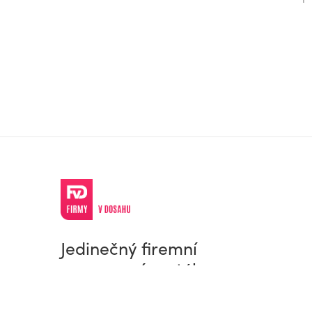
Jedinečný firemní
a pracovní portál
© Firmy v dosahu.cz