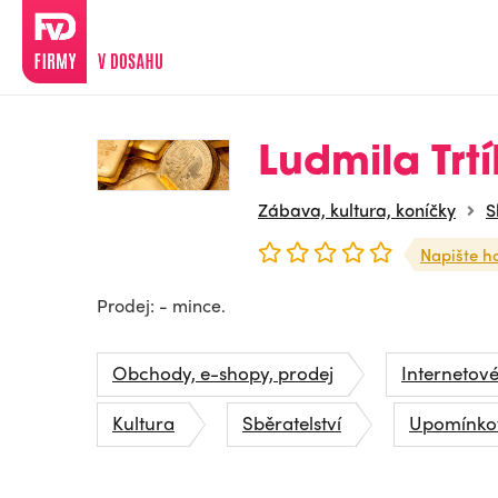
Ludmila Trt
Zábava, kultura, koníčky
S
Napište h
Prodej: - mince.
Obchody, e-shopy, prodej
Internetov
Kultura
Sběratelství
Upomínkov