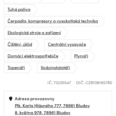
Tuhá paliva
Čerpadla, kompresory a vysokotlaká technika
Ekologické stroje a zařízení
Čištění, úklid
Centrální vysavače
Domácí elektrospotřebiče
Plynaři
Topenáři
Vodoinstalatéři
IČ: 73235547
DIČ: CZ8108165780
Adresa provozovny
Plk. Karla Hlásného 777, 78961 Bludov
8. května 978, 78961 Bludov