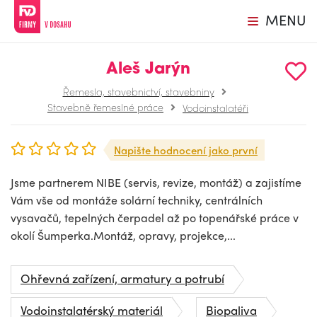
MENU
Aleš Jarýn
Řemesla, stavebnictví, stavebniny
Stavebně řemeslné práce
Vodoinstalatéři
Napište hodnocení jako první
Jsme partnerem NIBE (servis, revize, montáž) a zajistíme
Vám vše od montáže solární techniky, centrálních
vysavačů, tepelných čerpadel až po topenářské práce v
okolí Šumperka.Montáž, opravy, projekce,...
Ohřevná zařízení, armatury a potrubí
Vodoinstalatérský materiál
Biopaliva