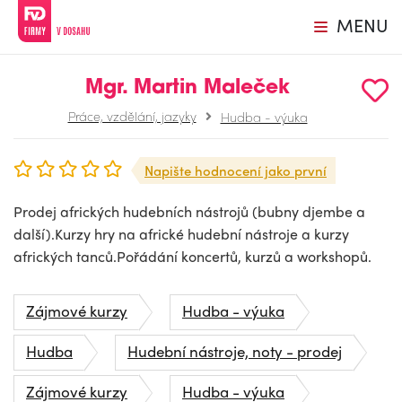
MENU
Mgr. Martin Maleček
Práce, vzdělání, jazyky
Hudba - výuka
Napište hodnocení jako první
Prodej afrických hudebních nástrojů (bubny djembe a
další).Kurzy hry na africké hudební nástroje a kurzy
afrických tanců.Pořádání koncertů, kurzů a workshopů.
Zájmové kurzy
Hudba - výuka
Hudba
Hudební nástroje, noty - prodej
Zájmové kurzy
Hudba - výuka