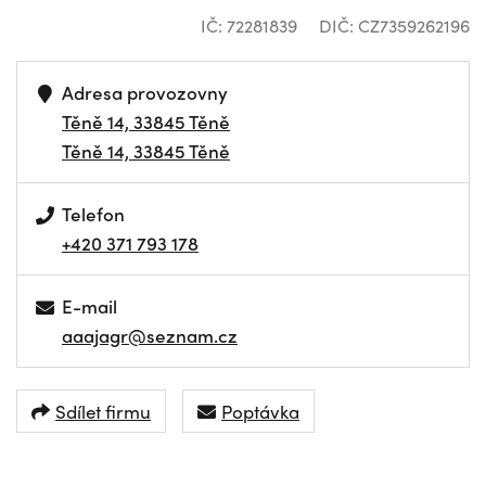
IČ: 72281839
DIČ: CZ7359262196
Adresa provozovny
Těně 14, 33845 Těně
Těně 14, 33845 Těně
Telefon
+420 371 793 178
E-mail
aaajagr@seznam.cz
Sdílet firmu
Poptávka
NAVIGOVAT