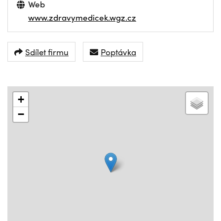
Web
www.zdravymedicek.wgz.cz
Sdílet firmu
Poptávka
+
−