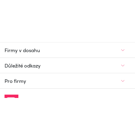
Firmy v dosahu
Důležité odkazy
Pro firmy
Jedinečný firemní
a pracovní portál
© Firmy v dosahu.cz