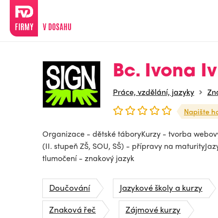
Bc. Ivona I
Práce, vzdělání, jazyky
Zn
Napište h
Organizace - dětské táboryKurzy - tvorba webov
(II. stupeň ZŠ, SOU, SŠ) - přípravy na maturityJaz
tlumočení - znakový jazyk
Doučování
Jazykové školy a kurzy
Znaková řeč
Zájmové kurzy