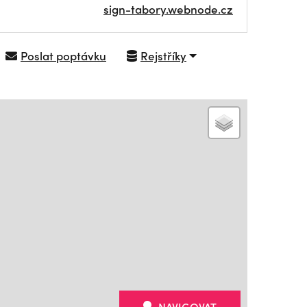
sign-tabory.webnode.cz
Poslat poptávku
Rejstříky
NAVIGOVAT