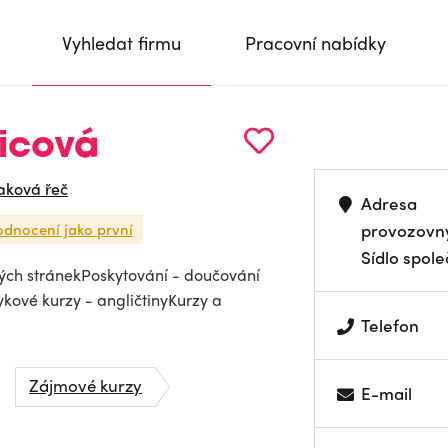
Vyhledat firmu
Pracovní nabídky
vicová
aková řeč
Adresa
odnocení jako první
provozovn
Sídlo spole
ých stránekPoskytování - doučování
ykové kurzy - angličtinyKurzy a
Telefon
Zájmové kurzy
E-mail