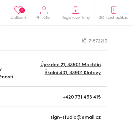
0
Oblíbené
Přihlášení
Registrace firmy
Stáhnout aplikaci
IČ: 71572210
Újezdec 21, 33901 Mochtín
y
Školní 401, 33901 Klatovy
čnosti
+420 731 463 415
sign-studio@email.cz