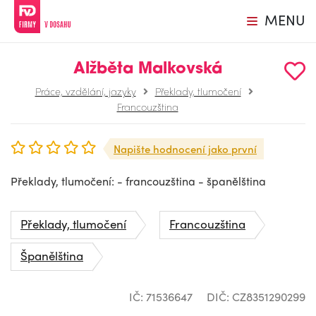
MENU
Alžběta Malkovská
Práce, vzdělání, jazyky
Překlady, tlumočení
Francouzština
Napište hodnocení jako první
Překlady, tlumočení: - francouzština - španělština
Překlady, tlumočení
Francouzština
Španělština
IČ: 71536647
DIČ: CZ8351290299