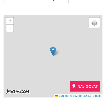
+
−
NAVIGOVAT
Leaflet
|
© Seznam.cz a.s. a další