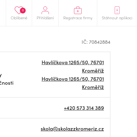
0
Oblíbené
Přihlášení
Registrace firmy
Stáhnout aplikaci
IČ: 70842884
Havlíčkova 1265/50, 76701
Kroměříž
y
Havlíčkova 1265/50, 76701
čnosti
Kroměříž
+420 573 314 389
skola@skolazzkromeriz.cz