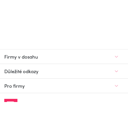
Firmy v dosahu
Důležité odkazy
Pro firmy
Jedinečný firemní
a pracovní portál
© Firmy v dosahu.cz