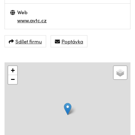
Web
www.avtc.cz
Sdílet firmu
Poptávka
+
−