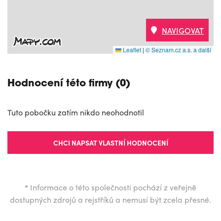
NAVIGOVAT
Leaflet
|
© Seznam.cz a.s. a další
Hodnocení této firmy (0)
Tuto pobočku zatím nikdo neohodnotil
CHCI NAPSAT VLASTNÍ HODNOCENÍ
*
Informace o této společnosti pochází z veřejně
dostupných zdrojů a rejstříků a nemusí být zcela přesné.