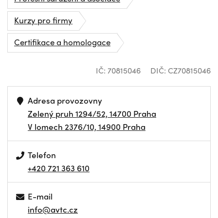
Kurzy pro firmy
Certifikace a homologace
IČ: 70815046
DIČ: CZ70815046
Adresa provozovny
Zelený pruh 1294/52, 14700 Praha
V lomech 2376/10, 14900 Praha
Telefon
+420 721 363 610
E-mail
info@avtc.cz