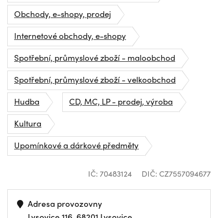
Obchody, e-shopy, prodej
Internetové obchody, e-shopy
Spotřební, průmyslové zboží - maloobchod
Spotřební, průmyslové zboží - velkoobchod
Hudba
CD, MC, LP - prodej, výroba
Kultura
Upomínkové a dárkové předměty
IČ: 70483124
DIČ: CZ7557094677
Adresa provozovny
Lysovice 116, 68201 Lysovice