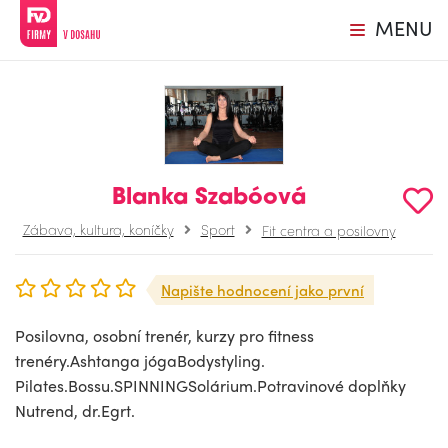
MENU
Blanka Szabóová
Zábava, kultura, koníčky
Sport
Fit centra a posilovny
Napište hodnocení jako první
Posilovna, osobní trenér, kurzy pro fitness
trenéry.Ashtanga jógaBodystyling.
Pilates.Bossu.SPINNINGSolárium.Potravinové doplňky
Nutrend, dr.Egrt.