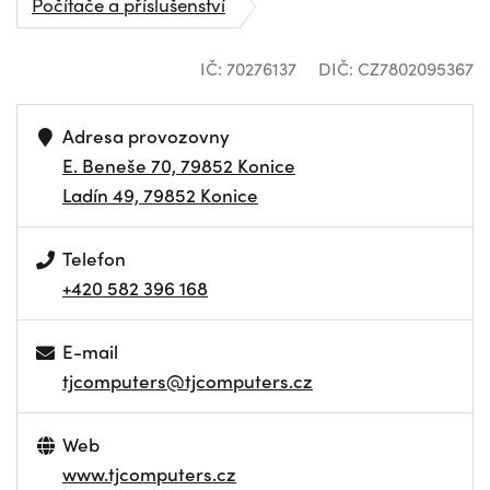
Počítače a příslušenství
IČ: 70276137
DIČ: CZ7802095367
Adresa provozovny
E. Beneše 70, 79852 Konice
Ladín 49, 79852 Konice
Telefon
+420 582 396 168
E-mail
tjcomputers@tjcomputers.cz
Web
www.tjcomputers.cz