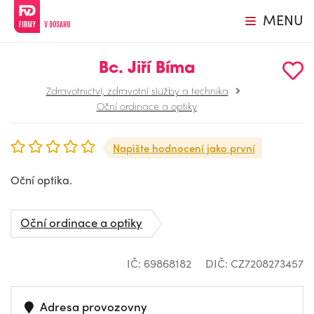
MENU
Bc. Jiří Bíma
Zdravotnictví, zdravotní služby a technika
Oční ordinace a optiky
Napište hodnocení jako první
Oční optika.
Oční ordinace a optiky
IČ: 69868182
DIČ: CZ7208273457
Adresa provozovny