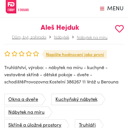
MENU
Aleš Hejduk
Dům, byt, zahrada
Nábytek
Nábytek na míru
Napište hodnocení jako první
Truhlářství, výroba: - nábytek na míru - kuchyně -
vestavěné skříně - dětské pokoje - dveře -
schodištěProvozovna:Kostelní 386267 11 Vráž u Berouna
Okna a dveře
Kuchyňský nábytek
Nábytek na míru
Skříně a úložné prostory
Truhláři