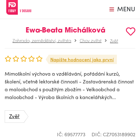
MENU
Ewa-Beata Michálková
Zahrada, zemědělství, zvířata
Chov zvířat
Zvěř
Napište hodnocení jako první
Mimoškolní výchova a vzdělávání, pořádání kurzů,
školení, včetně lektorské činnosti - Zastavárenská činnost
a maloobchod s použitým zbožím - Velkoobchod a
maloobchod - Výroba školních a kancelářských...
Zvěř
IČ: 69577773
DIČ: CZ7053189902