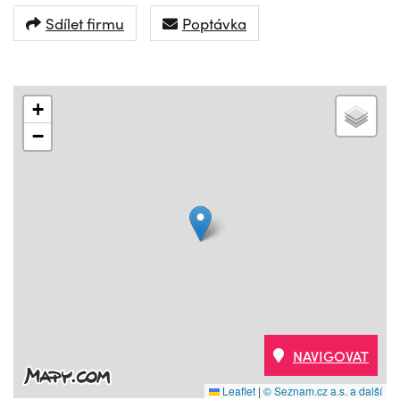
Sdílet firmu
Poptávka
+
−
NAVIGOVAT
Leaflet
|
© Seznam.cz a.s. a další