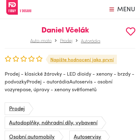
MENU
Daniel Včelák
Auto-moto
Prodej
Autorádia
Napište hodnocení jako první
Prodej - klasické žárovky - LED dioidy - xenony - brzdy -
podvozkyProdej - autorádiaAutoservis - osobní
vozyrepase, úpravy - xenony světlometů
Prodej
Autodoplňky, náhradní díly, vybavení
Osobní automobily
Autoservisy