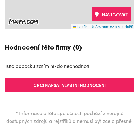
NAVIGOVAT
Leaflet
|
© Seznam.cz a.s. a další
Hodnocení této firmy (0)
Tuto pobočku zatím nikdo neohodnotil
CHCI NAPSAT VLASTNÍ HODNOCENÍ
*
Informace o této společnosti pochází z veřejně
dostupných zdrojů a rejstříků a nemusí být zcela přesné.