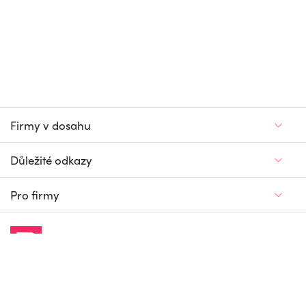
Firmy v dosahu
Důležité odkazy
Pro firmy
Jedinečný firemní
a pracovní portál
© Firmy v dosahu.cz