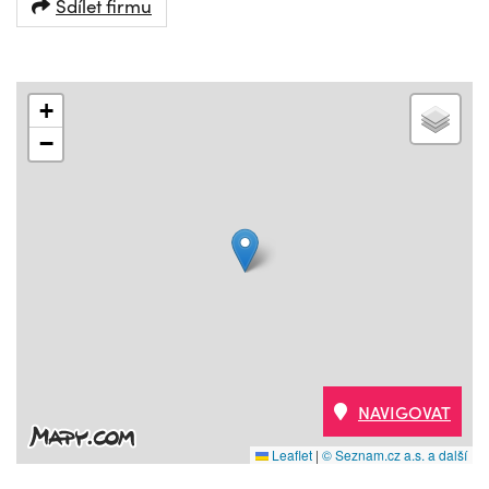
Sdílet firmu
+
−
NAVIGOVAT
Leaflet
|
© Seznam.cz a.s. a další