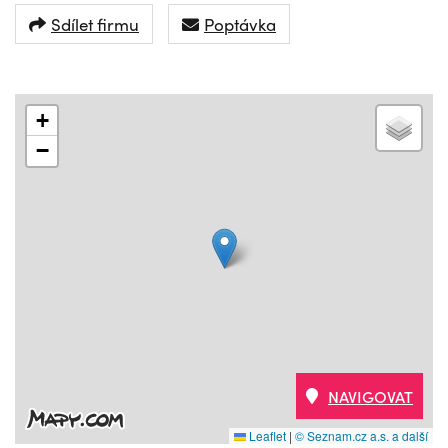
Sdílet firmu
Poptávka
+
−
NAVIGOVAT
Leaflet
|
© Seznam.cz a.s. a další