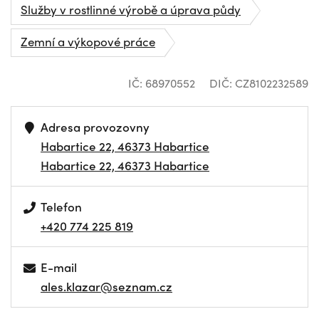
Služby v rostlinné výrobě a úprava půdy
Zemní a výkopové práce
IČ: 68970552
DIČ: CZ8102232589
Adresa provozovny
Habartice 22, 46373 Habartice
Habartice 22, 46373 Habartice
Telefon
+420 774 225 819
E-mail
ales.klazar@seznam.cz