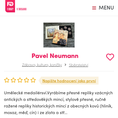
MENU
Pavel Neumann
Zábava, kultura, koníčky
Sběratelství
Napište hodnocení jako první
Umělecké medailérsví.Vyrábíme přesné repliky vzácných
antických a středověkých mincí, stylově přesné, ručně
ražené repliky historických mincí z obecných kovů (hliník,
mosaz, měď, cín) i ze zlata a stř...