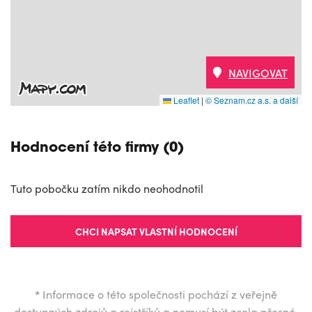
NAVIGOVAT
Leaflet
|
© Seznam.cz a.s. a další
Hodnocení této firmy (0)
Tuto pobočku zatím nikdo neohodnotil
CHCI NAPSAT VLASTNÍ HODNOCENÍ
*
Informace o této společnosti pochází z veřejně
dostupných zdrojů a rejstříků a nemusí být zcela přesné.