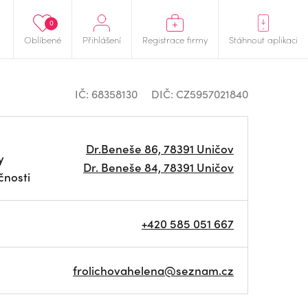
0
Oblíbené
Přihlášení
Registrace firmy
Stáhnout aplikaci
IČ: 68358130
DIČ: CZ5957021840
Dr.Beneše 86, 78391 Uničov
y
Dr. Beneše 84, 78391 Uničov
čnosti
+420 585 051 667
frolichovahelena@seznam.cz