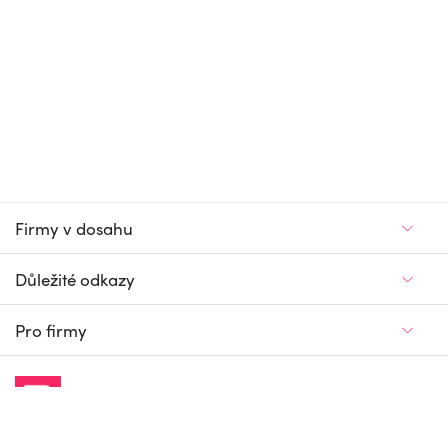
Firmy v dosahu
Důležité odkazy
Pro firmy
Jedinečný firemní
a pracovní portál