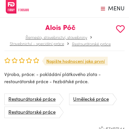
MENU
Alois Póč
Řemesla, stavebnictví, stavebniny
Stavebnictví - speciální práce
Restaurátorské práce
Napište hodnocení jako první
Výroba, práce: - pokládání plátkového zlata -
restaurátorské práce - řezbářské práce.
Restaurátorské práce
Umělecké práce
Restaurátorské práce
IČ: 67497144