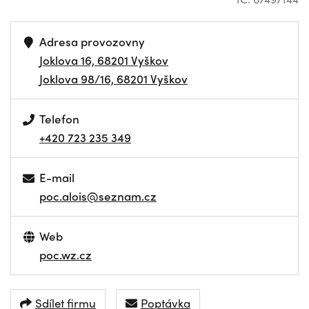
Adresa provozovny
Joklova 16, 68201 Vyškov
Joklova 98/16, 68201 Vyškov
Telefon
+420 723 235 349
E-mail
poc.alois@seznam.cz
Web
poc.wz.cz
Sdílet firmu
Poptávka