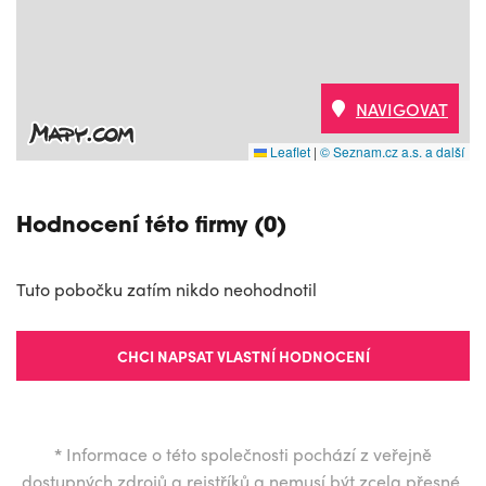
NAVIGOVAT
Leaflet
|
© Seznam.cz a.s. a další
Hodnocení této firmy (0)
Tuto pobočku zatím nikdo neohodnotil
CHCI NAPSAT VLASTNÍ HODNOCENÍ
*
Informace o této společnosti pochází z veřejně
dostupných zdrojů a rejstříků a nemusí být zcela přesné.