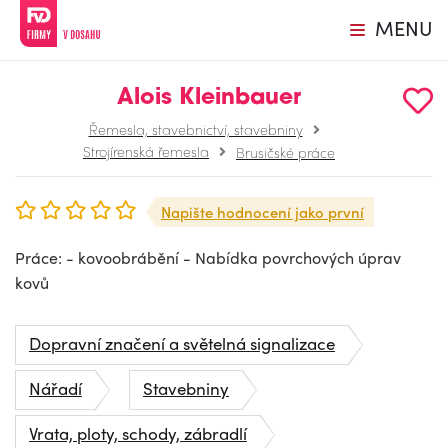
MENU
Alois Kleinbauer
Řemesla, stavebnictví, stavebniny
Strojírenská řemesla
Brusičské práce
Napište hodnocení jako první
Práce: - kovoobrábění - Nabídka povrchových úprav
kovů
Dopravní značení a světelná signalizace
Nářadí
Stavebniny
Vrata, ploty, schody, zábradlí