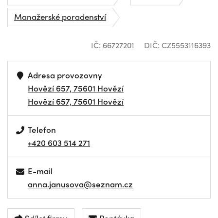
Manažerské poradenství
IČ: 66727201
DIČ: CZ5553116393
Adresa provozovny
Hovězí 657, 75601 Hovězí
Hovězí 657, 75601 Hovězí
Telefon
+420 603 514 271
E-mail
anna.janusova@seznam.cz
Sdílet firmu
Poptávka