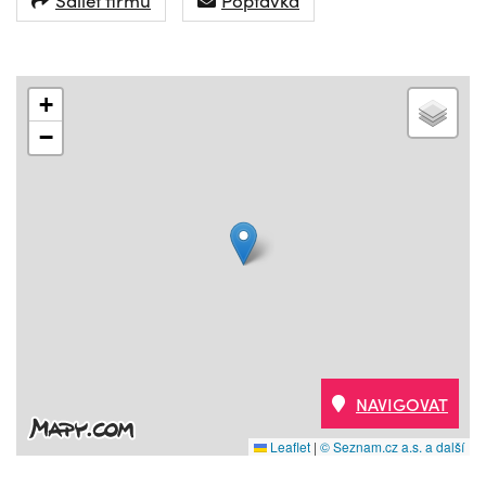
+
−
NAVIGOVAT
Leaflet
|
© Seznam.cz a.s. a další