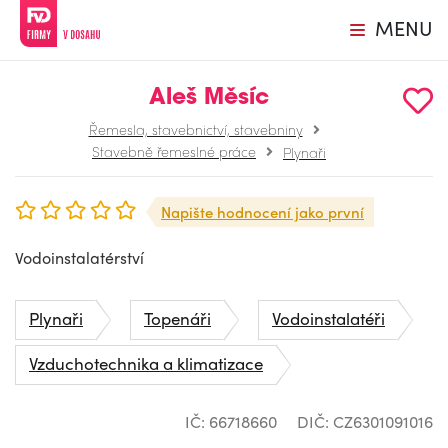
MENU
Aleš Měsíc
Řemesla, stavebnictví, stavebniny
Stavebně řemeslné práce
Plynaři
Napište hodnocení jako první
Vodoinstalatérství
Plynaři
Topenáři
Vodoinstalatéři
Vzduchotechnika a klimatizace
IČ: 66718660
DIČ: CZ6301091016