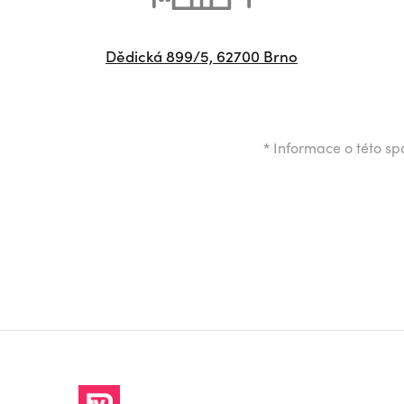
Dědická 899/5, 62700 Brno
*
Informace o této spo