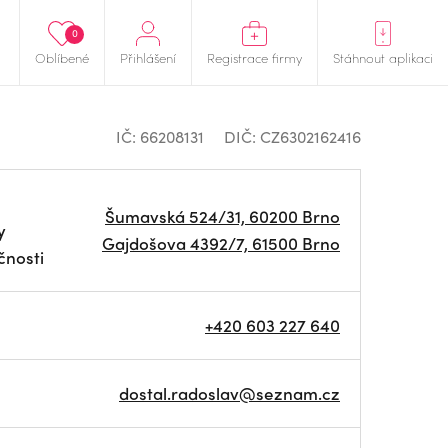
0
Oblíbené
Přihlášení
Registrace firmy
Stáhnout aplikaci
IČ: 66208131
DIČ: CZ6302162416
Šumavská 524/31, 60200 Brno
y
Gajdošova 4392/7, 61500 Brno
čnosti
+420 603 227 640
dostal.radoslav@seznam.cz