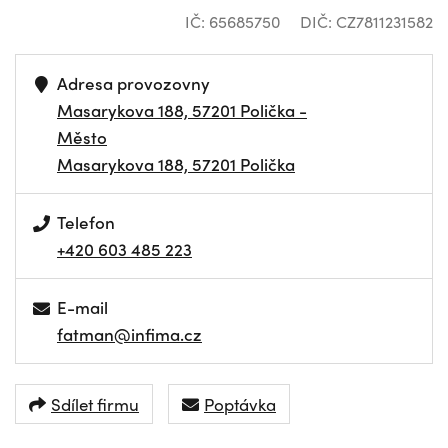
IČ: 65685750
DIČ: CZ7811231582
Adresa provozovny
Masarykova 188, 57201 Polička -
Město
Masarykova 188, 57201 Polička
Telefon
+420 603 485 223
E-mail
fatman@infima.cz
Sdílet firmu
Poptávka